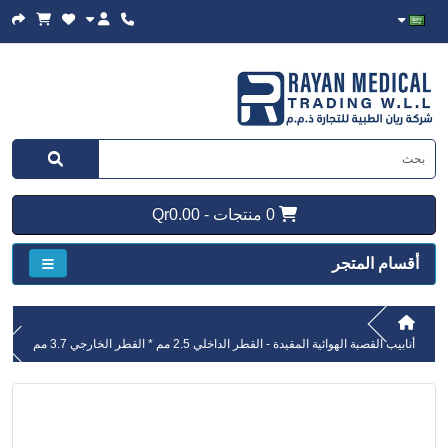
0 منتجات - Qr0.00
أقسام المتجر
أنابيب القصبة الهوائية المقيدة - القطر الداخلي 2.5 مم * القطر الخارجي 3.7 مم