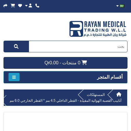
0 منتجات - Qr0.00
أقسام المتجر
المستهلكات
أنابيب القصبة الهوائية المقيدة - القطر الداخلي 4.5 مم * القطر الخارجي 6.0 مم